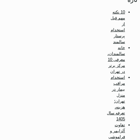
10 نکته
مهم قبل
از
استخدام
پرستار
سالمند
خانه
سالمندان،
معرفی 10
مرکز برتر
در تهران
استخدام
مراقب
بیمار در
منزل
تهران؛
هزینه،
تعرفه سال
1405
تفاوت
آلزایمر و
فراموشی