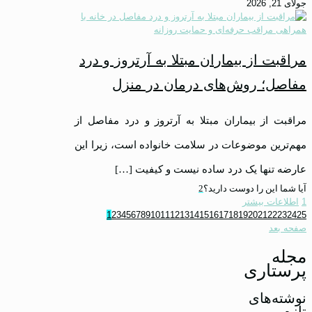
جولای 21, 2026
مراقبت از بیماران مبتلا به آرتروز و درد
مفاصل؛ روش‌های درمان در منزل
مراقبت از بیماران مبتلا به آرتروز و درد مفاصل از
مهم‌ترین موضوعات در سلامت خانواده است، زیرا این
عارضه تنها یک درد ساده نیست و کیفیت
[…]
آیا شما این را دوست دارید؟
2
1
اطلاعات بیشتر
1
2
3
4
5
6
7
8
9
10
11
12
13
14
15
16
17
18
19
20
21
22
23
24
25
صفحه بعد
مجله
پرستاری
نوشته‌های
تازه