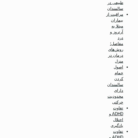
طبیعی در
سالمندان
مراقبت از
بیماران
مبتلا به
آرتروز و
درد
مفاصل؛
روش‌های
درمان در
منزل
اصول
حمام
کردن
سالمندان
دارای
محدودیت
حرکتی
تفاوت
ADHD و
اختلال
یادگیری
تفاوت
ADHD و