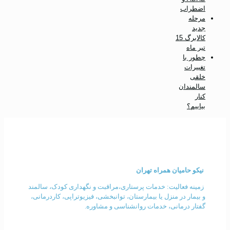
اضطراب
مرحله
جدید
کالابرگ 15
تیر ماه
چطور با
تغییرات
خلقی
سالمندان
کنار
بیاییم؟
شرکت پرستاری و توانبخشی نیکو حامیان همراه تهران
نیکو حامیان همراه تهران
زمینه فعالیت: خدمات پرستاری،مراقبت و نگهداری کودک،
سالمند
و بیمار در منزل یا بیمارستان، توانبخشی، فیزیوتراپی، کاردرمانی،
گفتار درمانی، خدمات روانشناسی و مشاوره.
دسترسی سریع: